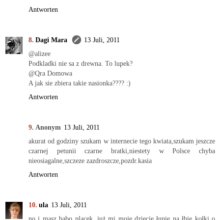
Antworten
Dagi Mara
13 Juli, 2011
@alizee
Podkladki nie sa z drewna. To lupek?
@Qra Domowa
A jak sie zbiera takie nasionka???? :)
Antworten
Anonym
13 Juli, 2011
akurat od godziny szukam w internecie tego kwiata,szukam jeszcze
czarnej petunii czarne bratki,niestety w Polsce chyba
nieosiagalne,szczeze zazdroszcze,pozdr.kasia
Antworten
ula
13 Juli, 2011
no i masz babo placek, już mi moje dziecię łupie na łbie kołki o