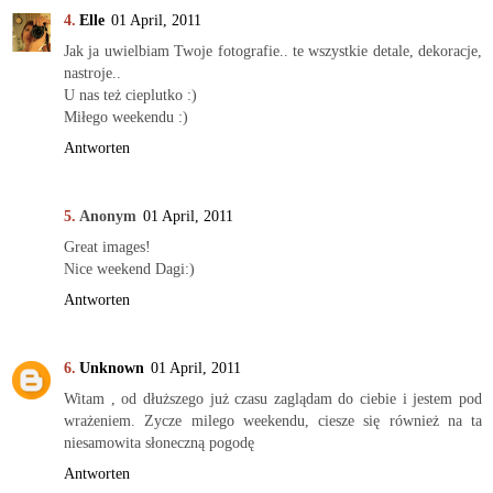
Elle
01 April, 2011
Jak ja uwielbiam Twoje fotografie.. te wszystkie detale, dekoracje,
nastroje..
U nas też cieplutko :)
Miłego weekendu :)
Antworten
Anonym
01 April, 2011
Great images!
Nice weekend Dagi:)
Antworten
Unknown
01 April, 2011
Witam , od dłuższego już czasu zaglądam do ciebie i jestem pod
wrażeniem. Zycze milego weekendu, ciesze się również na ta
niesamowita słoneczną pogodę
Antworten