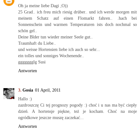
Oh ja meine liebe Dagi ;O))
25 Grad.. ich freu mich riesig drüber.. und ich werde morgen mit
meinem Schatz auf einen Flomarkt fahren.. .hach bei
Sonnenschein und warmen Temperaturen ists doch nochmal so
schön gel..
Deine Blder tun wieder meiner Seele gut..
Traumhaft du Liebe..
und weisse Hortensien liebe ich auch so sehr...
ein tolles und sonniges Wochenende..
ggggggglg Susi
Antworten
Gosia
01 April, 2011
Hallo :)
zazdroszczę Ci tej prognozy pogody :) choć i u nas ma być ciepły
dzień. A hortensje piękne, też je kocham. Choć na moje
ogródkowe jeszcze muszę zaczekać...
Antworten