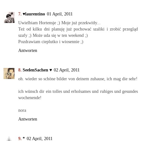
♥laurentino
01 April, 2011
Uwielbiam Hortensje ;) Moje już przekwitły...
Też od kilku dni planuję już pochować szaliki i zrobić przegląd
szafy ;) Może uda się w ten weekend ;)
Pozdrawiam cieplutko i wiosennie ;)
Antworten
SeelenSachen ♥
02 April, 2011
oh. wieder so schöne bilder von deinem zuhause, ich mag die sehr!
ich wünsch dir ein tolles und erholsames und ruhiges und gesundes
wochenende!
nora
Antworten
*
02 April, 2011