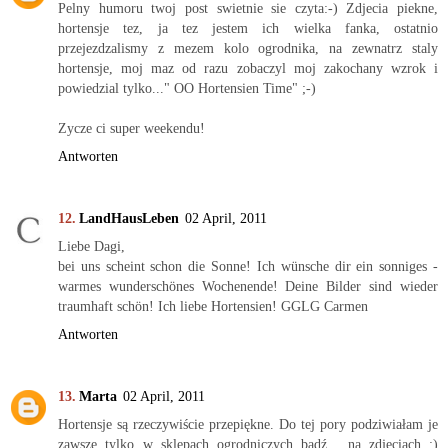
Pelny humoru twoj post swietnie sie czyta:-) Zdjecia piekne,
hortensje tez, ja tez jestem ich wielka fanka, ostatnio
przejezdzalismy z mezem kolo ogrodnika, na zewnatrz staly
hortensje, moj maz od razu zobaczyl moj zakochany wzrok i
powiedzial tylko..." OO Hortensien Time" ;-)
Zycze ci super weekendu!
Antworten
LandHausLeben
02 April, 2011
Liebe Dagi,
bei uns scheint schon die Sonne! Ich wünsche dir ein sonniges -
warmes wunderschönes Wochenende! Deine Bilder sind wieder
traumhaft schön! Ich liebe Hortensien! GGLG Carmen
Antworten
Marta
02 April, 2011
Hortensje są rzeczywiście przepiękne. Do tej pory podziwiałam je
zawsze tylko w sklepach ogrodniczych bądź... na zdjęciach ;)