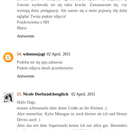
Zawsze wydawały mi się takie kruche. Zastanawiam się, czy
wymają dużo pielęgnacji. Ale zanim się u mnie pojawią idę dalej
oglądać Twoje piękne zdjęcia!
Pozdrowienia z HH
Marta
Antworten
wdomuujagi
02 April, 2011
Podoba mi się jajo,zabawne.
Piękne zdjęcia detali przedmiotów.
Antworten
Nicole Dorfmädchenglück
02 April, 2011
Hallo Dagi,
musste schmunueln über deine Grüße an die Kleinen :)
Aber immerhin: Kylie Minogue ist noch kleiner als ich und Denny
Devito auch :)
Aber das mit dem Supermarkt kenne ich nur allzu gut. Besonders